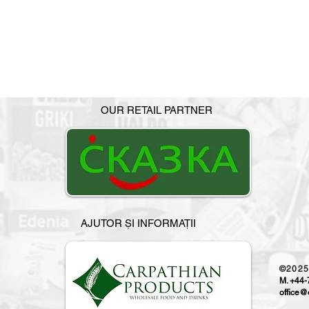
OUR RETAIL PARTNER
AJUTOR ȘI INFORMAȚII
©202
M. +44
office@o