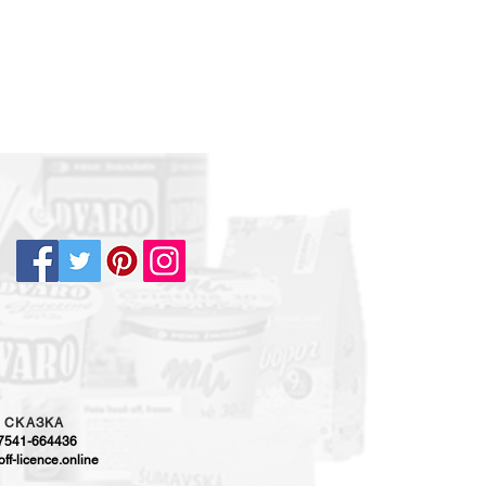
5
CKAЗKA
-7541-664436
ff-licence.online