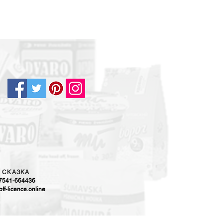
5
CKAЗKA
-7541-664436
ff-licence.online