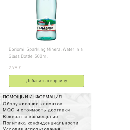
Borjomi, Sparkling Mineral Water in a
Glass Bottle, 500ml
Цена
2,99 £
Добавить в корзину
ПОМОЩЬ И ИНФОРМАЦИЯ
Обслуживание клиентов
MQO и стоимость доставки
Возврат и возмещение
Политика конфиденциальности
Условия использования